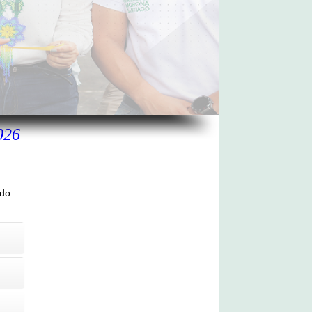
026
ado