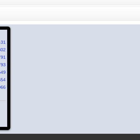
431
802
791
793
649
654
966