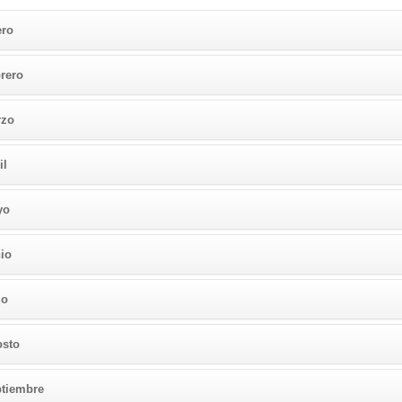
ero
rero
rzo
il
yo
io
io
osto
tiembre