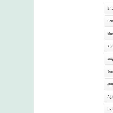
En
Feb
Ma
Abr
Ma
Jun
Jul
Ag
Sep