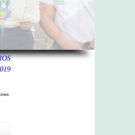
ROS
019
iones