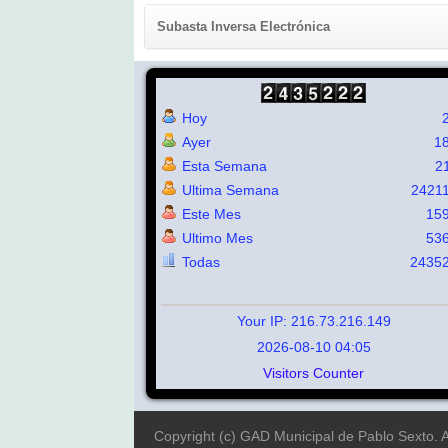
Subasta Inversa Electrónica
Hoy
Ayer
1
Esta Semana
2
Ultima Semana
2421
Este Mes
15
Ultimo Mes
53
Todas
2435
Your IP: 216.73.216.149
2026-08-10 04:05
Visitors Counter
Copyright (c) GAD Municipal de Pablo Sexto. Al