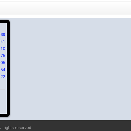
269
841
110
175
905
654
222
l rights reserved.